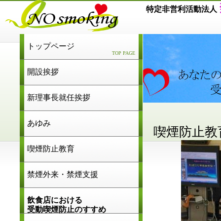
特定非営利活動法人
トップページ
TOP PAGE
禁煙ねット石川について
開設挨拶
新理事長就任挨拶
あゆみ
喫煙防止教
喫煙防止教育
禁煙外来・禁煙支援
飲食店における
受動喫煙防止のすすめ