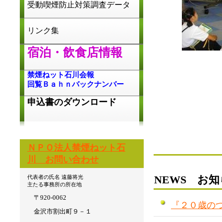
受動喫煙防止対策調査データ
リンク集
宿泊・飲食店情報
禁煙ねット石川会報
回覧Ｂａｈｎバックナンバー
会員募集
申込書のダウンロード
ＮＰＯ法人禁煙ねット石
川 お問い合わせ
NEWS
お知ら
代表者の氏名 遠藤将光
主たる事務所の所在地
〒920-0062
『２０歳の
金沢市割出町９－１