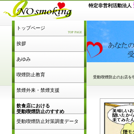
特定非営利活動法人
トップページ
TOP PAGE
禁煙ねット石川について
挨拶
あゆみ
喫煙防止教育
受動喫煙防止のお店を
禁煙外来・禁煙支援
飲食店における
受動喫煙防止のすすめ
受動喫煙防止対策調査データ