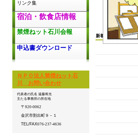
リンク集
宿泊・飲食店情報
禁煙ねット石川会報
新着情報
申込書ダウンロード
ＮＰＯ法人禁煙ねット石
川 お問い合わせ
代表者の氏名 遠藤将光
主たる事務所の所在地
〒920-0062
金沢市割出町９－１
TEL/FAX
076-237-4636